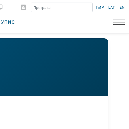
ЋИР
LAT
EN
УПИС