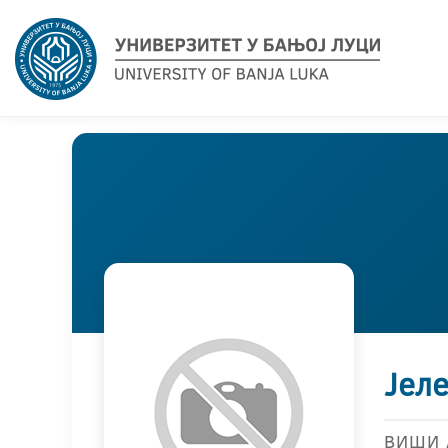
Јел
ВИШИ 