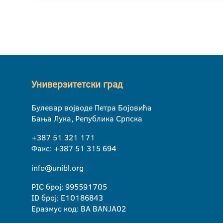
Универзитетски град
Булевар војводе Петра Бојовића
Бања Лука, Република Српска
+387 51 321 171
Факс: +387 51 315 694
info@unibl.org
PIC број: 995591705
ID број: E10186843
Еразмус код: BA BANJA02