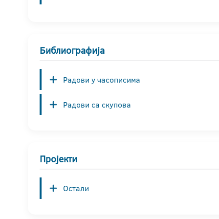
Библиографија
Радови у часописима
Радови са скупова
Пројекти
Остали