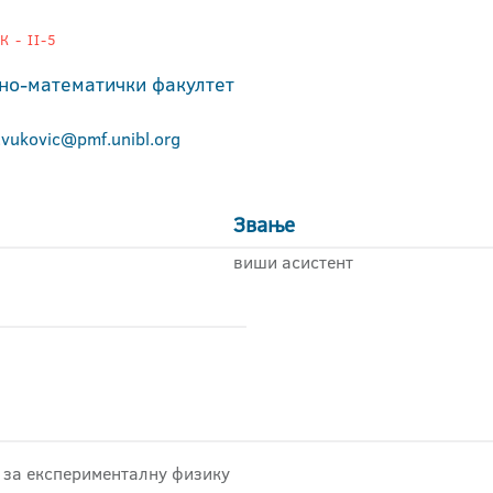
 - II-5
но-математички факултет
.vukovic@pmf.unibl.org
Звање
виши асистент
 за експерименталну физику