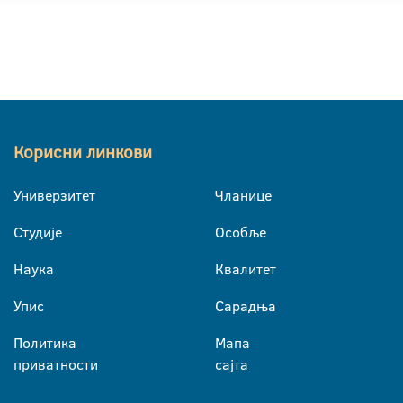
Корисни линкови
Универзитет
Чланице
Студије
Особље
Наука
Квалитет
Упис
Сарадња
Политика
Мапа
приватности
сајта