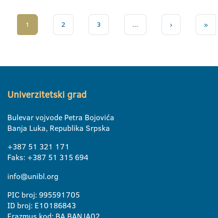
1
2
3
...
›
»
Univerzitetski grad
Bulevar vojvode Petra Bojovića
Banja Luka, Republika Srpska
+387 51 321 171
Faks: +387 51 315 694
info@unibl.org
PIC broj: 995591705
ID broj: E10186843
Erazmus kod: BA BANJA02