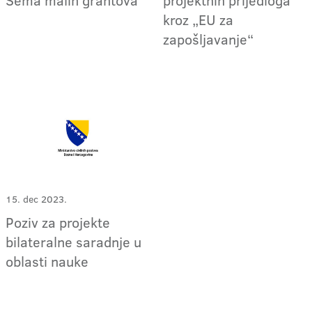
Šema malih grantova
projektnih prijedloga
kroz „EU za
zapošljavanje“
15. dec 2023.
Poziv za projekte
bilateralne saradnje u
oblasti nauke