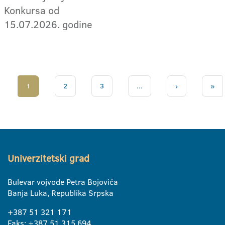
Konkursa od
15.07.2026. godine
1
2
3
...
›
»
Univerzitetski grad
Bulevar vojvode Petra Bojovića
Banja Luka, Republika Srpska
+387 51 321 171
Faks: +387 51 315 694