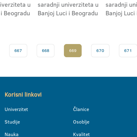
iverziteta u
saradnji univerziteta u
saradnji un
 i Beogradu
Banjoj Luci i Beogradu
Banjoj Luci
667
668
669
670
671
Korisni linkovi
Univerzitet
Članice
Studije
Osoblje
Nauka
Kvalitet