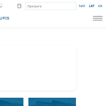
ЋИР
LAT
EN
UPIS