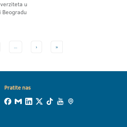
iverziteta u
 i Beogradu
...
›
»
Pratite nas