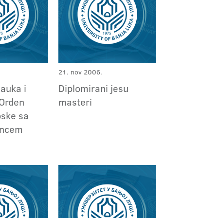
21. nov 2006.
auka i
Diplomirani jesu
 Orden
masteri
pske sa
jencem