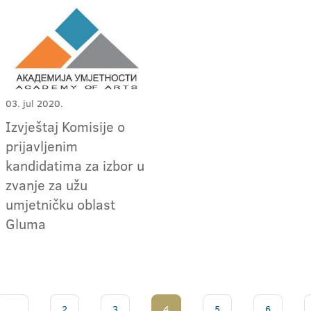
03. jul 2020.
Izvještaj Komisije o
prijavljenim
kandidatima za izbor u
zvanje za užu
umjetničku oblast
Gluma
...
2
3
4
5
6