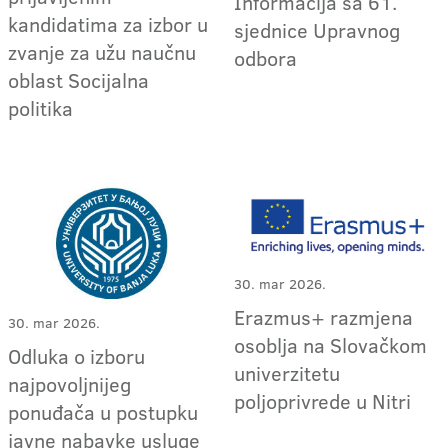
Informacija sa 61.
kandidatima za izbor u
sjednice Upravnog
zvanje za užu naučnu
odbora
oblast Socijalna
politika
30. mar 2026.
Erazmus+ razmjena
30. mar 2026.
osoblja na Slovačkom
Odluka o izboru
univerzitetu
najpovoljnijeg
poljoprivrede u Nitri
ponuđača u postupku
javne nabavke usluge