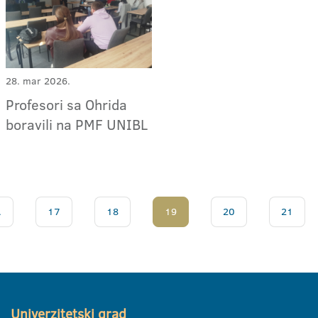
28. mar 2026.
Profesori sa Ohrida
boravili na PMF UNIBL
.
17
18
19
20
21
Univerzitetski grad