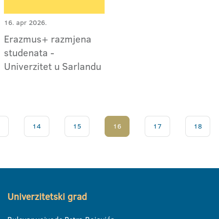
16. apr 2026.
Erazmus+ razmjena
studenata -
Univerzitet u Sarlandu
.
14
15
16
17
18
Univerzitetski grad