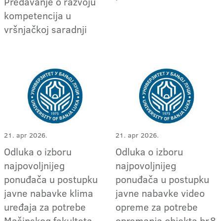
Predavanje o razvoju
kompetencija u
vršnjačkoj saradnji
21. apr 2026.
21. apr 2026.
Odluka o izboru
Odluka o izboru
najpovoljnijeg
najpovoljnijeg
ponuđača u postupku
ponuđača u postupku
javne nabavke klima
javne nabavke video
uređaja za potrebe
opreme za potrebe
Mašinskog fakulteta
opremanja objekta br.8