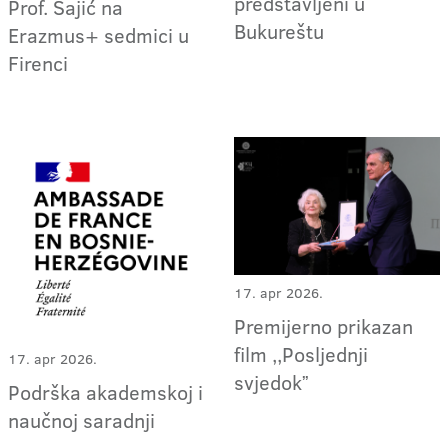
predstavljeni u
Prof. Sajić na
Bukureštu
Erazmus+ sedmici u
Firenci
17. apr 2026.
Premijerno prikazan
film ,,Posljednji
17. apr 2026.
svjedokˮ
Podrška akademskoj i
naučnoj saradnji