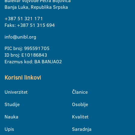
Bulevar vojvode Petra Bojovića
Banja Luka, Republika Srpska
+387 51 321 171
Faks: +387 51 315 694
info@unibl.org
PIC broj: 995591705
ID broj: E10186843
Erazmus kod: BA BANJA02
Korisni linkovi
Univerzitet
Članice
Studije
Osoblje
Nauka
Kvalitet
Upis
Saradnja