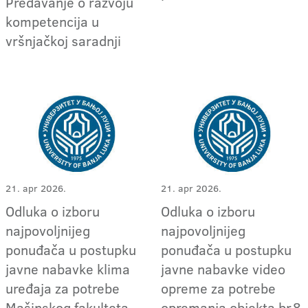
Predavanje o razvoju
kompetencija u
vršnjačkoj saradnji
21. apr 2026.
21. apr 2026.
Odluka o izboru
Odluka o izboru
najpovoljnijeg
najpovoljnijeg
ponuđača u postupku
ponuđača u postupku
javne nabavke klima
javne nabavke video
uređaja za potrebe
opreme za potrebe
Mašinskog fakulteta
opremanja objekta br.8