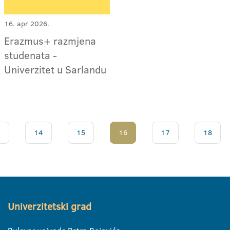
16. apr 2026.
Erazmus+ razmjena
studenata -
Univerzitet u Sarlandu
.
14
15
16
17
18
Univerzitetski grad