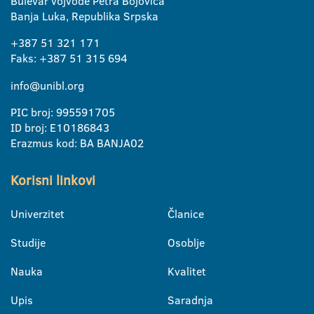
Bulevar vojvode Petra Bojovića
Banja Luka, Republika Srpska
+387 51 321 171
Faks: +387 51 315 694
info@unibl.org
PIC broj: 995591705
ID broj: E10186843
Erazmus kod: BA BANJA02
Korisni linkovi
Univerzitet
Članice
Studije
Osoblje
Nauka
Kvalitet
Upis
Saradnja