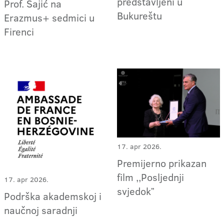
predstavljeni u
Prof. Sajić na
Bukureštu
Erazmus+ sedmici u
Firenci
17. apr 2026.
Premijerno prikazan
film ,,Posljednji
17. apr 2026.
svjedokˮ
Podrška akademskoj i
naučnoj saradnji