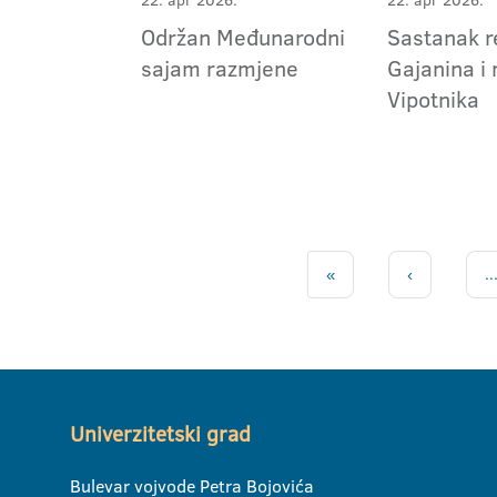
22. apr 2026.
22. apr 2026.
Održan Međunarodni
Sastanak r
sajam razmjene
Gajanina i 
Vipotnika
«
‹
..
Univerzitetski grad
Bulevar vojvode Petra Bojovića