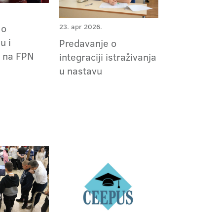
 o
23. apr 2026.
u i
Predavanje o
u na FPN
integraciji istraživanja
u nastavu