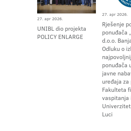
27. apr 2026.
27. apr 2026.
Rješenje po
UNIBL dio projekta
ponuđača 
POLICY ENLARGE
d.o.o. Banj
Odluku o i
najpovoljni
ponuđača 
javne naba
uređaja za
Fakulteta f
vaspitanja 
Univerzitet
Luci