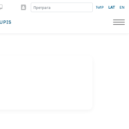
ЋИР
LAT
EN
UPIS