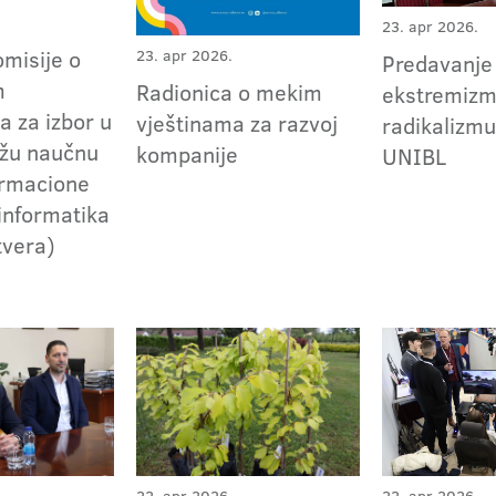
23. apr 2026.
omisije o
23. apr 2026.
Predavanje
m
Radionica o mekim
ekstremizm
a za izbor u
vještinama za razvoj
radikalizm
užu naučnu
kompanije
UNIBL
ormacione
oinformatika
tvera)