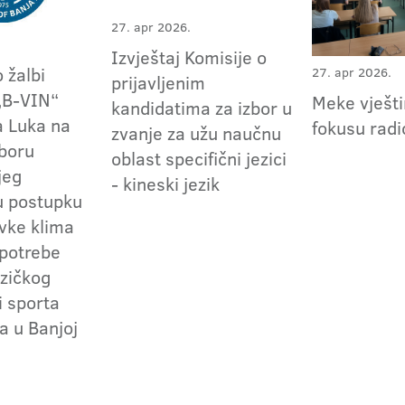
27. apr 2026.
Izvještaj Komisije o
 žalbi
27. apr 2026.
prijavljenim
„B-VIN“
Meke vješti
kandidatima za izbor u
a Luka na
fokusu radi
zvanje za užu naučnu
zboru
oblast specifični jezici
jeg
- kineski jezik
u postupku
vke klima
 potrebe
izičkog
i sporta
a u Banjoj