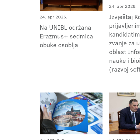
24. apr 2026.
Izvještaj K
24. apr 2026.
prijavljeni
Na UNIBL održana
kandidatim
Erazmus+ sedmica
zvanje za 
obuke osoblja
oblast Inf
nauke i bi
(razvoj sof