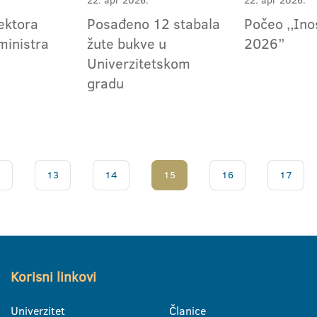
22. apr 2026.
22. apr 2026.
ektora
Posađeno 12 stabala
Počeo ,,Ino
ministra
žute bukve u
2026”
Univerzitetskom
gradu
.
13
14
15
16
17
Korisni linkovi
Univerzitet
Članice