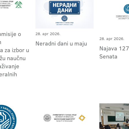
omisije o
28. apr 2026.
28. apr 2026.
m
Neradni dani u maju
Najava 127
a za izbor u
Senata
užu naučnu
aživanje
eralnih