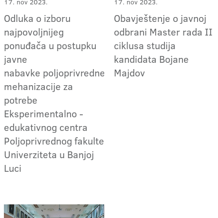
17. nov 2023.
17. nov 2023.
Odluka o izboru
Obavještenje o javnoj
najpovoljnijeg
odbrani Master rada II
ponuđača u postupku
ciklusa studija
javne
kandidata Bojane
nabavke poljoprivredne
Majdov
mehanizacije za
potrebe
Eksperimentalno -
edukativnog centra
Poljoprivrednog fakulteta
Univerziteta u Banjoj
Luci