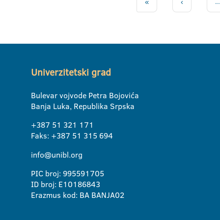
«
‹
..
Univerzitetski grad
Bulevar vojvode Petra Bojovića
Banja Luka, Republika Srpska
+387 51 321 171
Faks: +387 51 315 694
info@unibl.org
PIC broj: 995591705
ID broj: E10186843
Erazmus kod: BA BANJA02