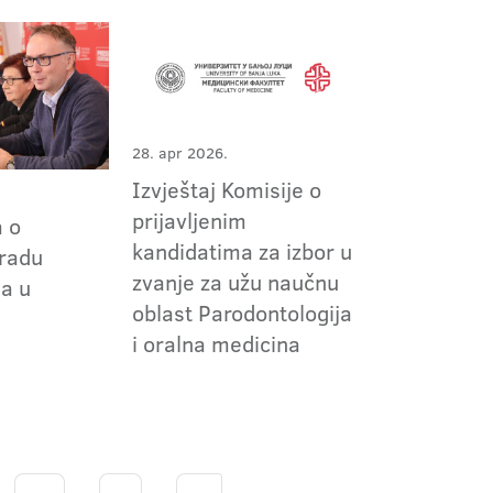
28. apr 2026.
Izvještaj Komisije o
prijavljenim
a o
kandidatima za izbor u
 radu
zvanje za užu naučnu
a u
oblast Parodontologija
i oralna medicina