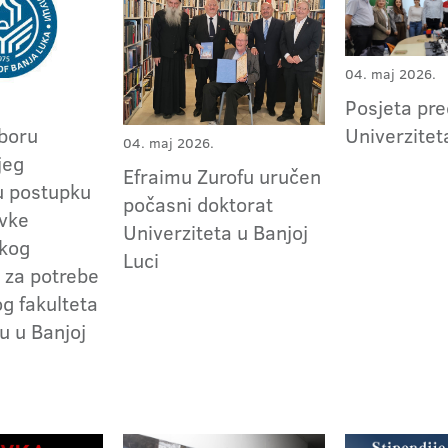
04. maj 2026.
Posjeta pr
Univerzite
zboru
04. maj 2026.
jeg
Efraimu Zurofu uručen
u postupku
počasni doktorat
vke
Univerziteta u Banjoj
skog
Luci
 za potrebe
 fakulteta
u u Banjoj