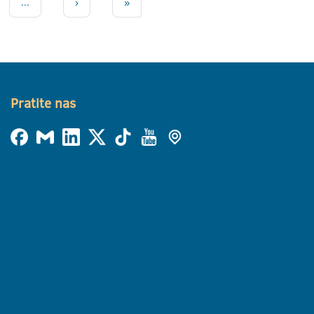
...
›
»
Pratite nas