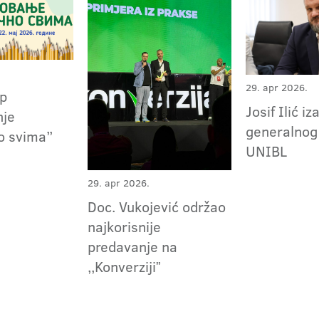
29. apr 2026.
up
Josif Ilić i
nje
generalnog
o svima”
UNIBL
29. apr 2026.
Doc. Vukojević održao
najkorisnije
predavanje na
,,Konverzijiˮ