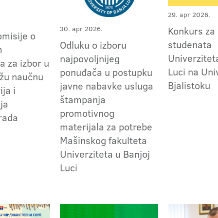
29. apr 2026.
30. apr 2026.
Konkurs za
omisije o
studenata
Odluku o izboru
m
Univerzitet
najpovoljnijeg
a za izbor u
Luci na Uni
ponuđača u postupku
užu naučnu
Bjalistoku
javne nabavke usluga
ja i
štampanja
ja
promotivnog
 rada
materijala za potrebe
Mašinskog fakulteta
Univerziteta u Banjoj
Luci