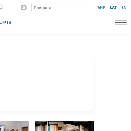
ЋИР
LAT
EN
UPIS