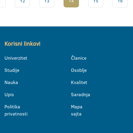
.
12
13
14
15
16
Korisni linkovi
Univerzitet
Članice
Studije
Osoblje
Nauka
Kvalitet
Upis
Saradnja
Politika
Mapa
privatnosti
sajta