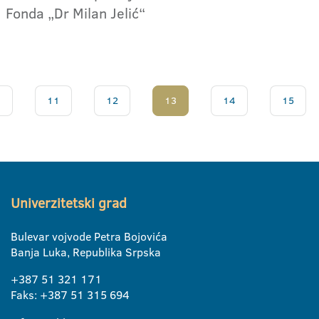
Fonda „Dr Milan Jelić“
.
11
12
13
14
15
Univerzitetski grad
Bulevar vojvode Petra Bojovića
Banja Luka, Republika Srpska
+387 51 321 171
Faks: +387 51 315 694