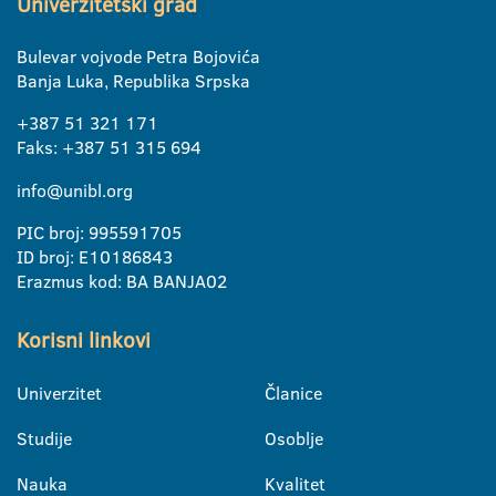
Univerzitetski grad
Bulevar vojvode Petra Bojovića
Banja Luka, Republika Srpska
+387 51 321 171
Faks: +387 51 315 694
info@unibl.org
PIC broj: 995591705
ID broj: E10186843
Erazmus kod: BA BANJA02
Korisni linkovi
Univerzitet
Članice
Studije
Osoblje
Nauka
Kvalitet