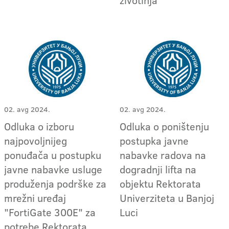
02. avg 2024.
02. avg 2024.
Odluka o izboru
Odluka o poništenju
najpovoljnijeg
postupka javne
ponuđača u postupku
nabavke radova na
javne nabavke usluge
dogradnji lifta na
produženja podrške za
objektu Rektorata
mrežni uređaj
Univerziteta u Banjoj
"FortiGate 300E" za
Luci
potrebe Rektorata