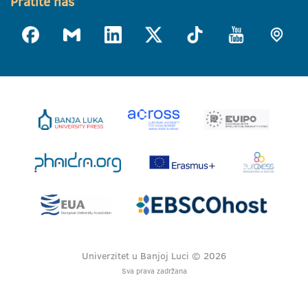
Pratite nas
Univerzitet u Banjoj Luci © 2026
Sva prava zadržana