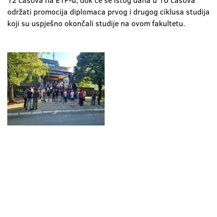
12 časova na ETF-u, dok će se istog dana u 10 časova
održati promocija diplomaca prvog i drugog ciklusa studija
koji su uspješno okončali studije na ovom fakultetu.