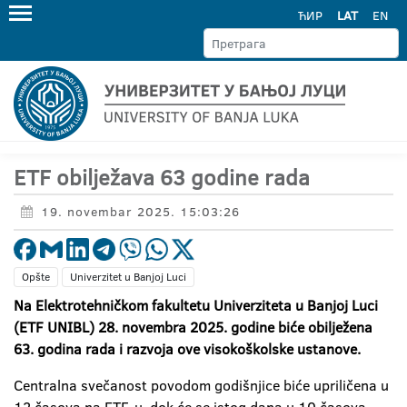
ЋИР
LAT
EN
ETF obilježava 63 godine rada
19. novembar 2025. 15:03:26
Opšte
Univerzitet u Banjoj Luci
Na Elektrotehničkom fakultetu Univerziteta u Banjoj Luci
(ETF UNIBL) 28. novembra 2025. godine biće obilježena
63. godina rada i razvoja ove visokoškolske ustanove.
Centralna svečanost povodom godišnjice biće upriličena u