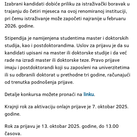
Izabrani kandidati dobiće priliku za istraživački boravak u
trajanju do četiri mjeseca na ovoj renomiranoj instituciji,
pri čemu istraživanje može započeti najranije u februaru
2026. godine.
Stipendija je namijenjena studentima master i doktorskih
studija, kao i postdoktorandima. Uslov za prijavu je da su
kandidati upisani na master ili doktorske studije i da već
rade na izradi master ili doktorske teze. Pravo prijave
imaju i postdoktorandi koji su zaposleni na univerzitetima
ili su odbranili doktorat u prethodne tri godine, računajući
od trenutka podnošenja prijave.
Detalje konkursa možete pronaći na
linku
.
Krajnji rok za aktivaciju onlajn prijave je 7. oktobar 2025.
godine.
Rok za prijavu je 13. oktobar 2025. godine, do 13.00
časova.