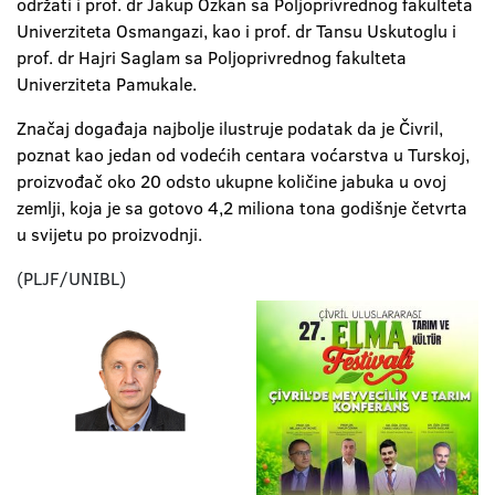
održati i prof. dr Jakup Ozkan sa Poljoprivrednog fakulteta
Univerziteta Osmangazi, kao i prof. dr Tansu Uskutoglu i
prof. dr Hajri Saglam sa Poljoprivrednog fakulteta
Univerziteta Pamukale.
Značaj događaja najbolje ilustruje podatak da je Čivril,
poznat kao jedan od vodećih centara voćarstva u Turskoj,
proizvođač oko 20 odsto ukupne količine jabuka u ovoj
zemlji, koja je sa gotovo 4,2 miliona tona godišnje četvrta
u svijetu po proizvodnji.
(PLJF/UNIBL)