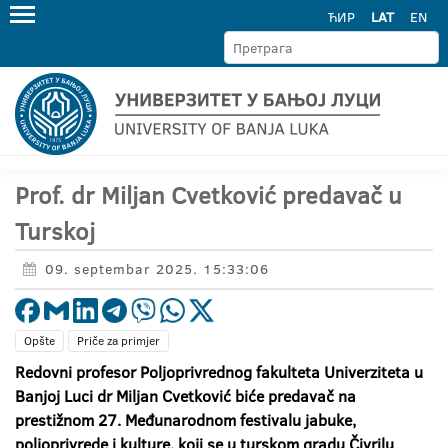
ЋИР
LAT
EN
Prof. dr Miljan Cvetković predavač u
Turskoj
09. septembar 2025. 15:33:06
Opšte
Priče za primjer
Redovni profesor Poljoprivrednog fakulteta Univerziteta u
Banjoj Luci dr Miljan Cvetković biće predavač na
prestižnom 27. Međunarodnom festivalu jabuke,
poljoprivrede i kulture, koji se u turskom gradu Čivrilu