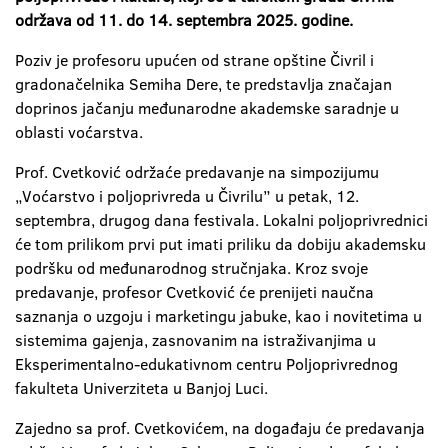
održava od 11. do 14. septembra 2025. godine.
Poziv je profesoru upućen od strane opštine Čivril i
gradonačelnika Semiha Dere, te predstavlja značajan
doprinos jačanju međunarodne akademske saradnje u
oblasti voćarstva.
Prof. Cvetković održaće predavanje na simpozijumu
„Voćarstvo i poljoprivreda u Čivrilu” u petak, 12.
septembra, drugog dana festivala. Lokalni poljoprivrednici
će tom prilikom prvi put imati priliku da dobiju akademsku
podršku od međunarodnog stručnjaka. Kroz svoje
predavanje, profesor Cvetković će prenijeti naučna
saznanja o uzgoju i marketingu jabuke, kao i novitetima u
sistemima gajenja, zasnovanim na istraživanjima u
Eksperimentalno-edukativnom centru Poljoprivrednog
fakulteta Univerziteta u Banjoj Luci.
Zajedno sa prof. Cvetkovićem, na događaju će predavanja