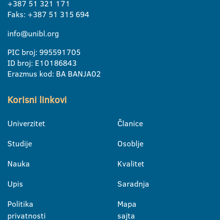
+387 51 321 171
Faks: +387 51 315 694
info@unibl.org
PIC broj: 995591705
ID broj: E10186843
Erazmus kod: BA BANJA02
Korisni linkovi
Univerzitet
Članice
Studije
Osoblje
Nauka
Kvalitet
Upis
Saradnja
Politika
Mapa
privatnosti
sajta