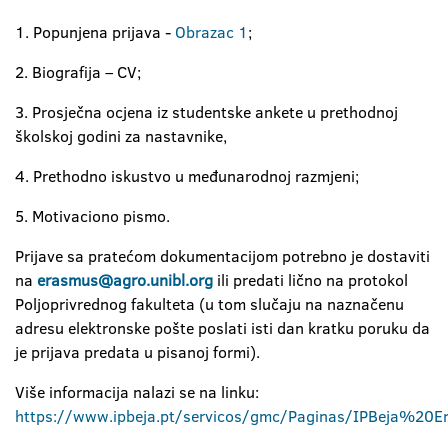
1. Popunjena prijava -
Obrazac 1
;
2. Biografija – CV;
3. Prosječna ocjena iz studentske ankete u prethodnoj
školskoj godini za nastavnike,
4. Prethodno iskustvo u međunarodnoj razmjeni;
5. Motivaciono pismo.
Prijave sa pratećom dokumentacijom potrebno je dostaviti
na
erasmus
@
agro
.
unibl
.
org
ili predati lično na protokol
Poljoprivrednog fakulteta (u tom slučaju na naznačenu
adresu elektronske pošte poslati isti dan kratku poruku da
je prijava predata u pisanoj formi).
Više informacija nalazi se na linku:
https://www.ipbeja.pt/servicos/gmc/Paginas/IPBeja%2