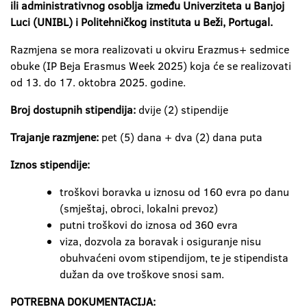
ili administrativnog osoblja između Univerziteta u Banjoj
Luci (UNIBL) i Politehničkog instituta u Beži, Portugal.
Razmjena se mora realizovati u okviru Erazmus+ sedmice
obuke (IP Beja Erasmus Week 2025) koja će se realizovati
od 13. do 17. oktobra 2025. godine.
Broj dostupnih stipendija:
dvije (2) stipendije
Trajanje razmjene:
pet (5) dana + dva (2) dana puta
Iznos stipendije:
troškovi boravka u iznosu od 160 evra po danu
(smještaj, obroci, lokalni prevoz)
putni troškovi do iznosa od 360 evra
viza, dozvola za boravak i osiguranje nisu
obuhvaćeni ovom stipendijom, te je stipendista
dužan da ove troškove snosi sam.
POTREBNA DOKUMENTACIJA: