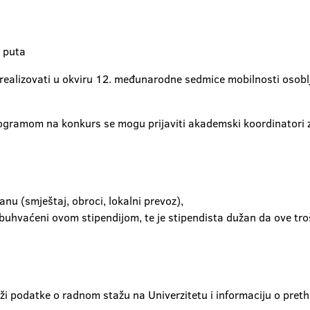
 puta
alizovati u okviru 12. međunarodne sedmice mobilnosti osoblja
ogramom na konkurs se mogu prijaviti akademski koordinatori 
nu (smještaj, obroci, lokalni prevoz),
obuhvaćeni ovom stipendijom, te je stipendista dužan da ove tr
rži podatke o radnom stažu na Univerzitetu i informaciju o p