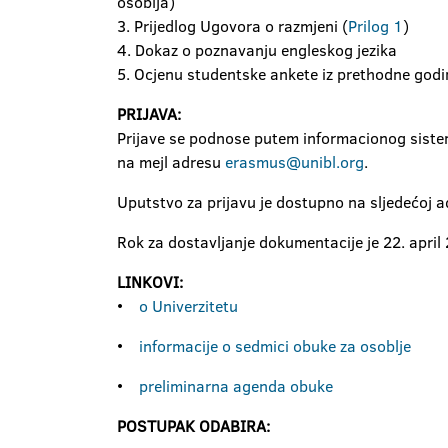
osoblja)
3. Prijedlog Ugovora o razmjeni (
Prilog 1
)
4. Dokaz o poznavanju engleskog jezika
5. Ocjenu studentske ankete iz prethodne godi
PRIJAVA:
Prijave se podnose putem informacionog sistem
na mejl adresu
erasmus@unibl.org
.
Uputstvo za prijavu je dostupno na sljedećoj a
Rok za dostavljanje dokumentacije je 22. apri
LINKOVI:
•
o Univerzitetu
•
informacije o sedmici obuke za osoblje
•
preliminarna agenda obuke
POSTUPAK ODABIRA: