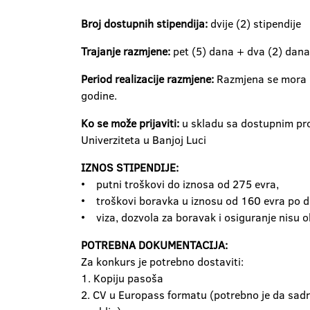
Broj dostupnih stipendija:
dvije (2) stipendije
Trajanje razmjene:
pet (5) dana + dva (2) dana
Period realizacije razmjene:
Razmjena se mora re
godine.
Ko se može prijaviti:
u skladu sa dostupnim pr
Univerziteta u Banjoj Luci
IZNOS STIPENDIJE:
• putni troškovi do iznosa od 275 evra,
• troškovi boravka u iznosu od 160 evra po da
• viza, dozvola za boravak i osiguranje nisu 
POTREBNA DOKUMENTACIJA:
Za konkurs je potrebno dostaviti:
1. Kopiju pasoša
2. CV u Europass formatu (potrebno je da sad