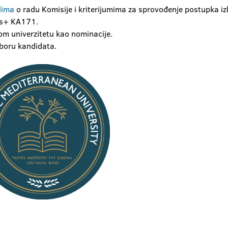
lima
o radu Komisije i kriterijumima za sprovođenje postupka i
mus+ KA171.
om univerzitetu kao nominacije.
zboru kandidata.