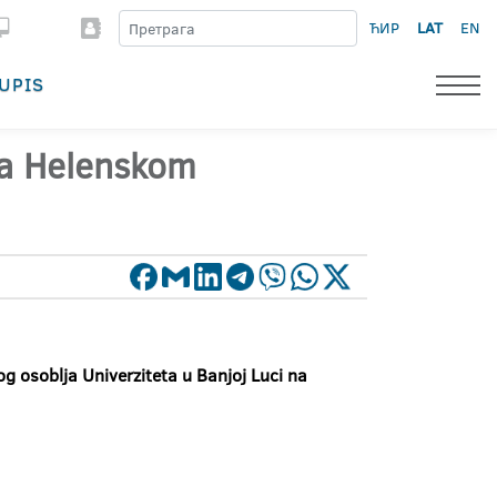
ЋИР
LAT
EN
UPIS
na Helenskom
og
osoblja Univerziteta u Banjoj Luci na