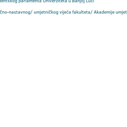
dentskog parlamenta Univerziteta u Banjoj Luci
učno-nastavnog/ umjetničkog vijeća fakulteta/ Akademije umjet