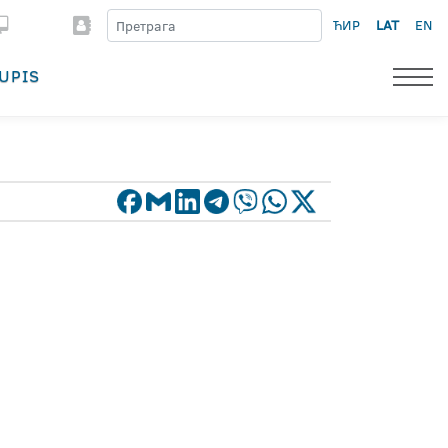
ЋИР
LAT
EN
UPIS