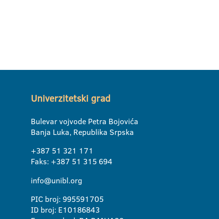
Univerzitetski grad
Bulevar vojvode Petra Bojovića
Banja Luka, Republika Srpska
+387 51 321 171
Faks: +387 51 315 694
info@unibl.org
PIC broj: 995591705
ID broj: E10186843