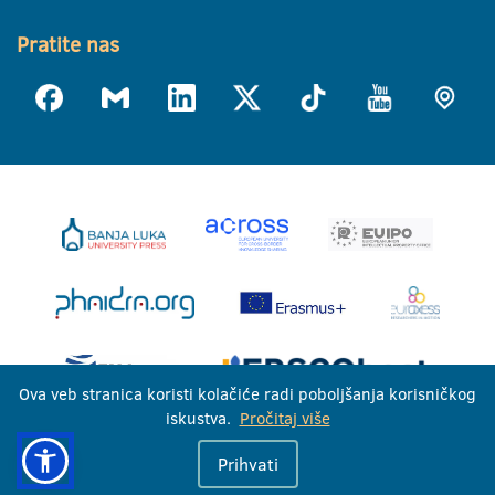
Pratite nas
Ova veb stranica koristi kolačiće radi poboljšanja korisničkog
iskustva.
Pročitaj više
Univerzitet u Banjoj Luci © 2026
Prihvati
Sva prava zadržana