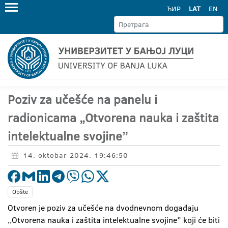
ЋИР
LAT
EN
Poziv za učešće na panelu i
radionicama „Otvorena nauka i zaštita
intelektualne svojineˮ
14. oktobar 2024. 19:46:50
Opšte
Otvoren je poziv za učešće na dvodnevnom događaju
,,Otvorena nauka i zaštita intelektualne svojine” koji će biti