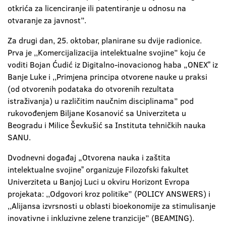
otkrića za licenciranje ili patentiranje u odnosu na
otvaranje za javnost”.
Za drugi dan, 25. oktobar, planirane su dvije radionice.
Prva je ,,Komercijalizacija intelektualne svojine” koju će
voditi Bojan Ćudić iz Digitalno-inovacionog haba „ONEXˮ iz
Banje Luke i ,,Primjena principa otvorene nauke u praksi
(od otvorenih podataka do otvorenih rezultata
istraživanja) u različitim naučnim disciplinama” pod
rukovođenjem Biljane Kosanović sa Univerziteta u
Beogradu i Milice Ševkušić sa Instituta tehničkih nauka
SANU.
Dvodnevni događaj „Otvorena nauka i zaštita
intelektualne svojineˮ organizuje Filozofski fakultet
Univerziteta u Banjoj Luci u okviru Horizont Evropa
projekata: ,,Odgovori kroz politike” (POLICY ANSWERS) i
,,Alijansa izvrsnosti u oblasti bioekonomije za stimulisanje
inovativne i inkluzivne zelene tranzicije” (BEAMING).