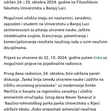
održan 24. i 25. oktobra 2024. godine na Filozofskom
fakultetu Univerziteta u Banjoj Luci.
Mogućnost učešća imaju svi nastavnici, saradnici,
zaposleni i studenti na Univerzitetu u Banjoj Luci
zainteresovani za pitanja otvorene nauke, zaštite
intelektualne svojine, licenciranja, patentiranja i
komercijalizovanja rezultata naučnog rada u svim naučnim
disciplinama.
Prijave su otvorene do 22. 10. 2024. godine putem
linka
uz
mogućnost prijave na pojedinačne radionice.
Prvog dana radionice, 24. oktobra, biće održana panel-
diskusija ,,Tanka linija između otvorene nauke i zaštite na
tržištu otvorenog pronalaska” uz moderiranje Siniše
Marčića iz Savjeta za regionalnu saradnju i učešće
eminentnih stručnjaka. Istog dana Neven Tamarut iz
Naučno-tehnološkog parka parka Univerziteta u Rijeci
održaće obuku „Kako prepoznati potencijal naučnog