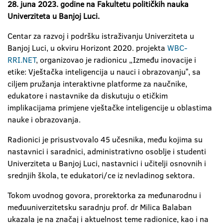
28. juna 2023. godine na Fakultetu političkih nauka
Univerziteta u Banjoj Luci.
Centar za razvoj i podršku istraživanju Univerziteta u
Banjoj Luci, u okviru Horizont 2020. projekta
WBC-
RRI.NET
, organizovao je radionicu „Između inovacije i
etike: Vještačka inteligencija u nauci i obrazovanjuˮ, sa
ciljem pružanja interaktivne platforme za naučnike,
edukatore i nastavnike da diskutuju o etičkim
implikacijama primjene vještačke inteligencije u oblastima
nauke i obrazovanja.
Radionici je prisustvovalo 45 učesnika, među kojima su
nastavnici i saradnici, administrativno osoblje i studenti
Univerziteta u Banjoj Luci, nastavnici i učitelji osnovnih i
srednjih škola, te edukatori/ce iz nevladinog sektora.
Tokom uvodnog govora, prorektorka za međunarodnu i
međuuniverzitetsku saradnju prof. dr Milica Balaban
ukazala je na značaj i aktuelnost teme radionice, kao i na