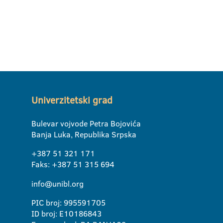
Univerzitetski grad
Bulevar vojvode Petra Bojovića
Banja Luka, Republika Srpska
+387 51 321 171
Faks: +387 51 315 694
info@unibl.org
PIC broj: 995591705
ID broj: E10186843