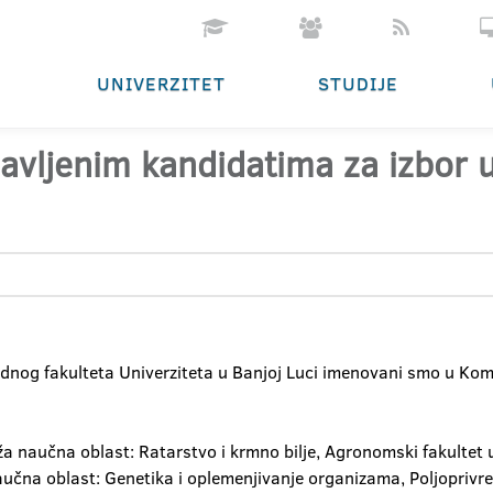
UNIVERZITET
STUDIJE
ijavljenim kandidatima za izbor
nog fakulteta Univerziteta u Banjoj Luci imenovani smo u Komi
uža naučna oblast: Ratarstvo i krmno bilje, Agronomski fakultet 
aučna oblast: Genetika i oplemenjivanje organizama, Poljoprivredn