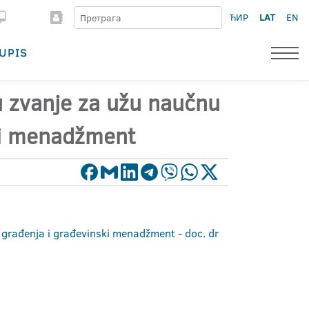
ЋИР
LAT
EN
UPIS
 u zvanje za užu naučnu
ski menadžment
a građenja i građevinski menadžment - doc. dr