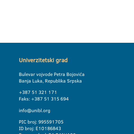
Univerzitetski grad
Bulevar vojvode Petra Bojovića
Banja Luka, Republika Srpska
+387 51 321 171
Faks: +387 51 315 694
info@unibl.org
PIC broj: 995591705
ID broj: E10186843