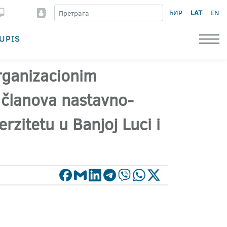
ЋИР
LAT
EN
UPIS
rganizacionim
 članova nastavno-
zitetu u Banjoj Luci i