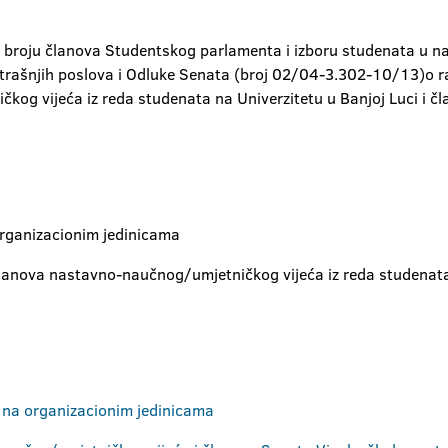
 i broju članova Studentskog parlamenta i izboru studenata u 
utrašnjih poslova i Odluke Senata (broj 02/04-3.302-10/13)o r
kog vijeća iz reda studenata na Univerzitetu u Banjoj Luci i 
organizacionim jedinicama
anova nastavno-naučnog/umjetničkog vijeća iz reda studenata 
e na organizacionim jedinicama