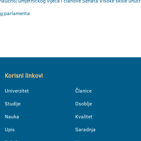
naučno/umjetničkog vijeća i članove Senata Visoke škole unutr
og parlamenta
Korisni linkovi
Univerzitet
Članice
Studije
Osoblje
Nauka
Kvalitet
Upis
Saradnja