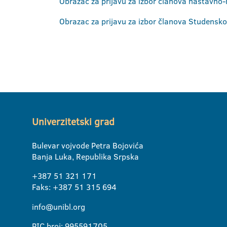
Obrazac za prijavu za izbor članova nastavno-
Obrazac za prijavu za izbor članova Studensk
Univerzitetski grad
Bulevar vojvode Petra Bojovića
Banja Luka, Republika Srpska
+387 51 321 171
Faks: +387 51 315 694
info@unibl.org
PIC broj: 995591705