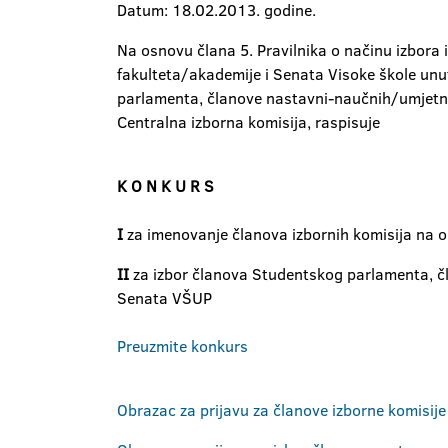
Datum: 18.02.2013. godine.
Na osnovu člana 5. Pravilnika o načinu izbora
fakulteta/akademije i Senata Visoke škole un
parlamenta, članove nastavni-naučnih/umjetnič
Centralna izborna komisija, raspisuje
K O N K U R S
I
za imenovanje članova izbornih komisija na 
II
za izbor članova Studentskog parlamenta, čl
Senata VŠUP
Preuzmite konkurs
Obrazac za prijavu za članove izborne komisij