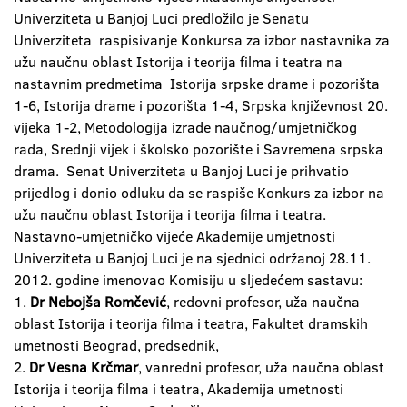
Univerziteta u Banjoj Luci predložilo je Senatu
Univerziteta raspisivanje Konkursa za izbor nastavnika za
užu naučnu oblast Istorija i teorija filma i teatra na
nastavnim predmetima Istorija srpske drame i pozorišta
1-6, Istorija drame i pozorišta 1-4, Srpska književnost 20.
vijeka 1-2, Metodologija izrade naučnog/umjetničkog
rada, Srednji vijek i školsko pozorište i Savremena srpska
drama. Senat Univerziteta u Banjoj Luci je prihvatio
prijedlog i donio odluku da se raspiše Konkurs za izbor na
užu naučnu oblast Istorija i teorija filma i teatra.
Nastavno-umjetničko vijeće Akademije umjetnosti
Univerziteta u Banjoj Luci je na sjednici održanoj 28.11.
2012. godine imenovao Komisiju u sljedećem sastavu:
1.
Dr Nebojša Romčević
, redovni profesor, uža naučna
oblast Istorija i teorija filma i teatra, Fakultet dramskih
umetnosti Beograd, predsednik,
2.
Dr Vesna Krčmar
, vanredni profesor, uža naučna oblast
Istorija i teorija filma i teatra, Akademija umetnosti