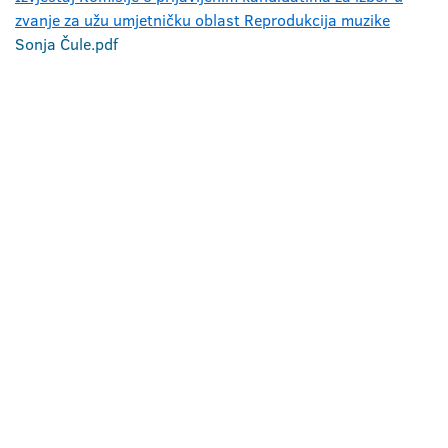
zvanje za užu umjetničku oblast Reprodukcija muzike
Sonja Čule.pdf