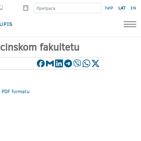
ЋИР
LAT
EN
UPIS
cinskom fakultetu
u PDF formatu