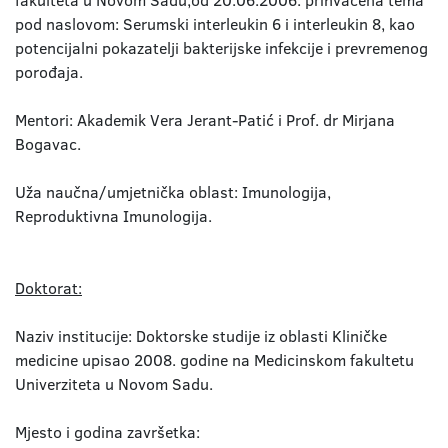
fakulteta u Novom Sadu,od 20.06.2006. prihvaćena tema
pod naslovom: Serumski interleukin 6 i interleukin 8, kao
potencijalni pokazatelji bakterijske infekcije i prevremenog
porođaja.
Mentori: Akademik Vera Jerant-Patić i Prof. dr Mirjana
Bogavac.
Uža naučna/umjetnička oblast: Imunologija,
Reproduktivna Imunologija.
Doktorat:
Naziv institucije: Doktorske studije iz oblasti Kliničke
medicine upisao 2008. godine na Medicinskom fakultetu
Univerziteta u Novom Sadu.
Mjesto i godina završetka: