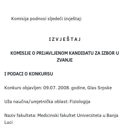
Komisija podnosi sljedeći izvještaj:
I Z V J E Š T A J
KOMISIJE O PRIJAVLJENOM KANDIDATU ZA IZBOR U
ZVANJE
I PODACI O KONKURSU
Konkurs objavljen: 09.07. 2008. godine, Glas Srpske
Uža naučna/umjetnička oblast: Fiziologija
Naziv fakulteta: Medicinski fakultet Univerziteta u Banja
Luci