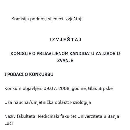
Komisija podnosi sljedeći izvještaj:
I Z V J E Š T A J
KOMISIJE O PRIJAVLJENOM KANDIDATU ZA IZBOR U
ZVANJE
I PODACI O KONKURSU
Konkurs objavljen: 09.07. 2008. godine, Glas Srpske
Uža naučna/umjetnička oblast: Fiziologija
Naziv fakulteta: Medicinski fakultet Univerziteta u Banja
Luci