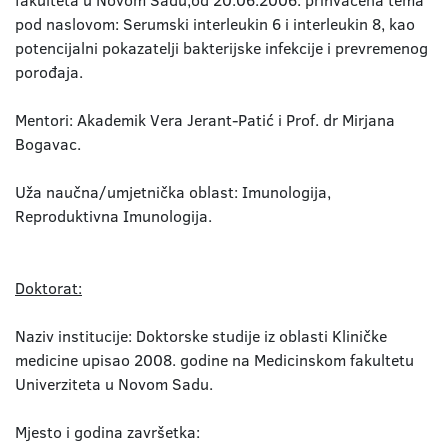
fakulteta u Novom Sadu,od 20.06.2006. prihvaćena tema
pod naslovom: Serumski interleukin 6 i interleukin 8, kao
potencijalni pokazatelji bakterijske infekcije i prevremenog
porođaja.
Mentori: Akademik Vera Jerant-Patić i Prof. dr Mirjana
Bogavac.
Uža naučna/umjetnička oblast: Imunologija,
Reproduktivna Imunologija.
Doktorat:
Naziv institucije: Doktorske studije iz oblasti Kliničke
medicine upisao 2008. godine na Medicinskom fakultetu
Univerziteta u Novom Sadu.
Mjesto i godina završetka: