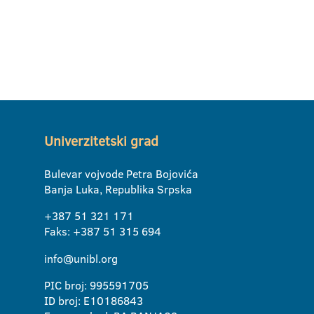
Univerzitetski grad
Bulevar vojvode Petra Bojovića
Banja Luka, Republika Srpska
+387 51 321 171
Faks: +387 51 315 694
info@unibl.org
PIC broj: 995591705
ID broj: E10186843