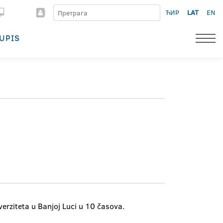
ЋИР
LAT
EN
UPIS
verziteta u Banjoj Luci u 10 časova.