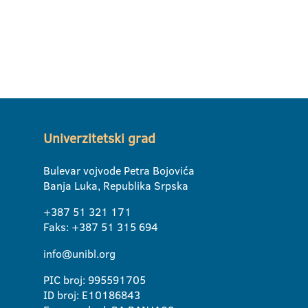
Univerzitetski grad
Bulevar vojvode Petra Bojovića
Banja Luka, Republika Srpska
+387 51 321 171
Faks: +387 51 315 694
info@unibl.org
PIC broj: 995591705
ID broj: E10186843