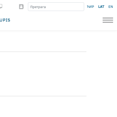
ЋИР
LAT
EN
UPIS