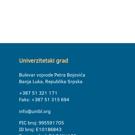
Univerzitetski grad
Bulevar vojvode Petra Bojovića
Banja Luka, Republika Srpska
+387 51 321 171
Faks: +387 51 315 694
info@unibl.org
PIC broj: 995591705
ID broj: E10186843