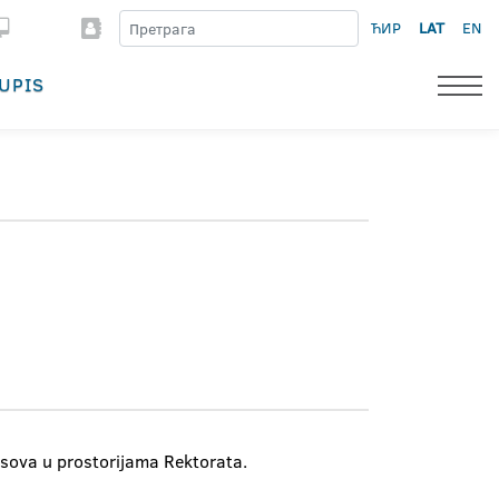
ЋИР
LAT
EN
UPIS
asova u prostorijama Rektorata.