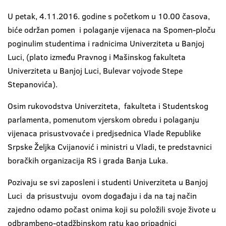
U petak, 4.11.2016. godine s početkom u 10.00 časova,
biće održan pomen i polaganje vijenaca na Spomen-ploču
poginulim studentima i radnicima Univerziteta u Banjoj
Luci, (plato između Pravnog i Mašinskog fakulteta
Univerziteta u Banjoj Luci, Bulevar vojvode Stepe
Stepanovića).
Osim rukovodstva Univerziteta, fakulteta i Studentskog
parlamenta, pomenutom vjerskom obredu i polaganju
vijenaca prisustvovaće i predjsednica Vlade Republike
Srpske Željka Cvijanović i ministri u Vladi, te predstavnici
boračkih organizacija RS i grada Banja Luka.
Pozivaju se svi zaposleni i studenti Univerziteta u Banjoj
Luci da prisustvuju ovom događaju i da na taj način
zajedno odamo počast onima koji su položili svoje živote u
odbrambeno-otadžbinskom ratu kao pripadnici