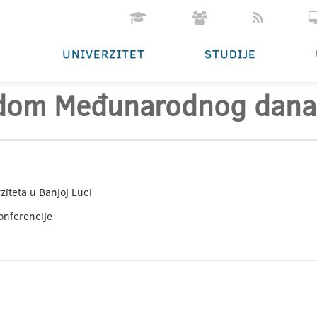
UNIVERZITET
STUDIJE
odom Međunarodnog dan
iteta u Banjoj Luci
konferencije