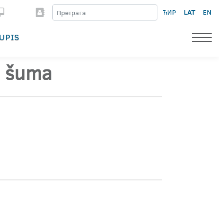
ЋИР
LAT
EN
UPIS
a šuma