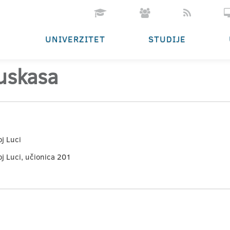
UNIVERZITET
STUDIJE
Fuskasa
oj Luci
oj Luci, učionica 201