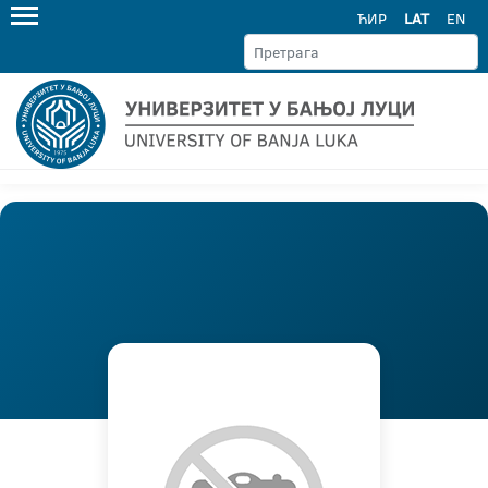
ЋИР
LAT
EN