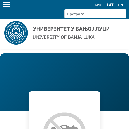
ЋИР
LAT
EN