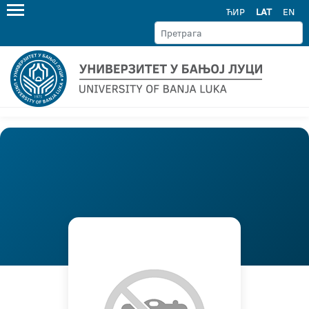
ЋИР
LAT
EN