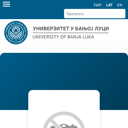
ЋИР
LAT
EN