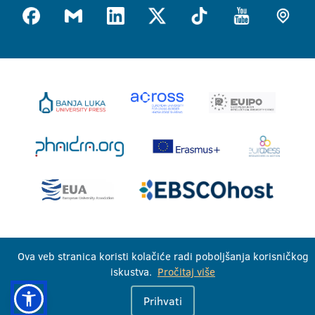
Univerzitet u Banjoj Luci © 2026
Ova veb stranica koristi kolačiće radi poboljšanja korisničkog
Sva prava zadržana
iskustva.
Pročitaj više
Prihvati