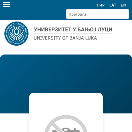
ЋИР
LAT
EN