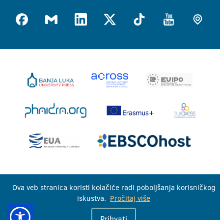
Univerzitet u Banjoj Luci © 2026
Ova veb stranica koristi kolačiće radi poboljšanja korisničkog
Sva prava zadržana
iskustva.
Pročitaj više
Prihvati