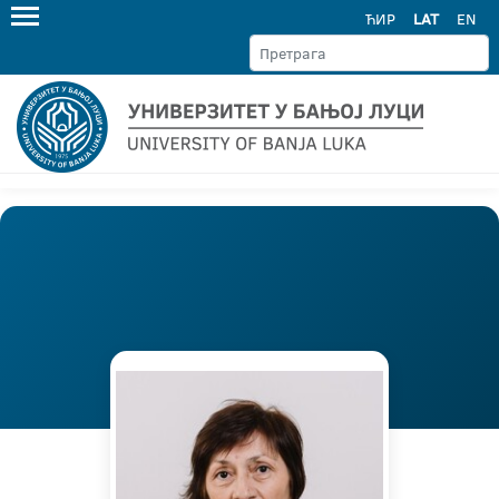
ЋИР
LAT
EN