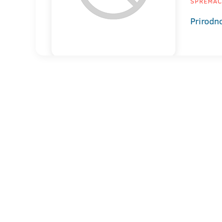
SPREMAČI
Prirodn