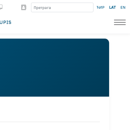
ЋИР
LAT
EN
UPIS