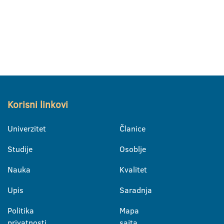
Korisni linkovi
Univerzitet
Članice
Studije
Osoblje
Nauka
Kvalitet
Upis
Saradnja
Politika
Mapa
privatnosti
sajta