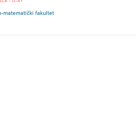
CA - II-41
o-matematički fakultet