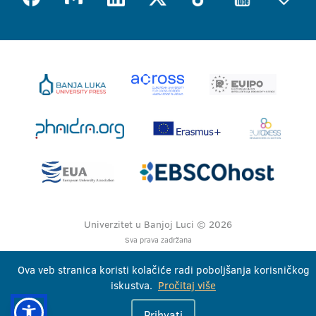
Univerzitet u Banjoj Luci © 2026
Sva prava zadržana
Ova veb stranica koristi kolačiće radi poboljšanja korisničkog
iskustva.
Pročitaj više
Prihvati