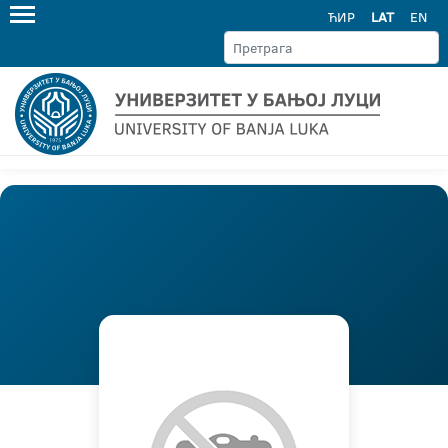
ЋИР
LAT
EN