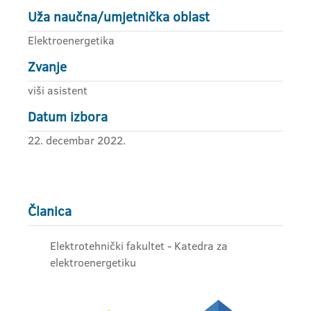
Uža naučna/umjetnička oblast
Elektroenergetika
Zvanje
viši asistent
Datum izbora
22. decembar 2022.
Članica
Elektrotehnički fakultet - Katedra za
elektroenergetiku