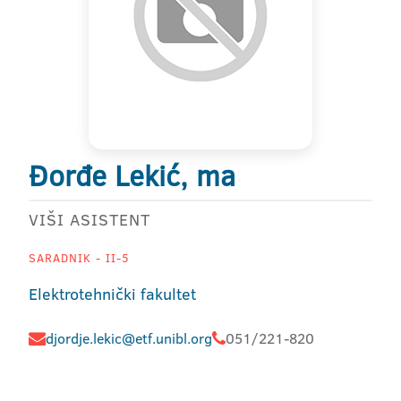
Đorđe Lekić, ma
VIŠI ASISTENT
SARADNIK - II-5
Elektrotehnički fakultet
djordje.lekic@etf.unibl.org
051/221-820