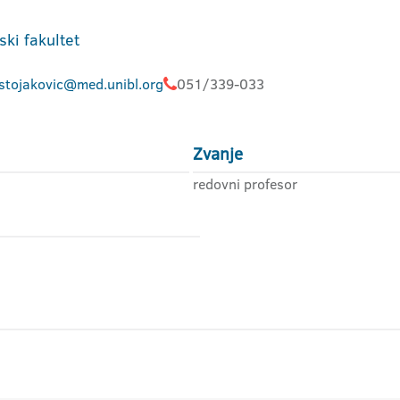
ski fakultet
.stojakovic@med.unibl.org
051/339-033
Zvanje
redovni profesor