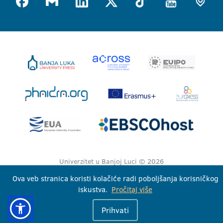
Univerzitet u Banjoj Luci © 2026
Sva prava zadržana
Ova veb stranica koristi kolačiće radi poboljšanja korisničkog
iskustva.
Pročitaj više
Prihvati