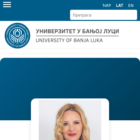
ЋИР
LAT
EN