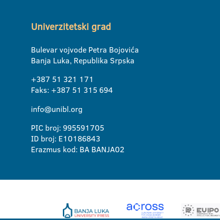
Univerzitetski grad
Bulevar vojvode Petra Bojovića
Banja Luka, Republika Srpska
+387 51 321 171
Faks: +387 51 315 694
info@unibl.org
PIC broj: 995591705
ID broj: E10186843
Erazmus kod: BA BANJA02