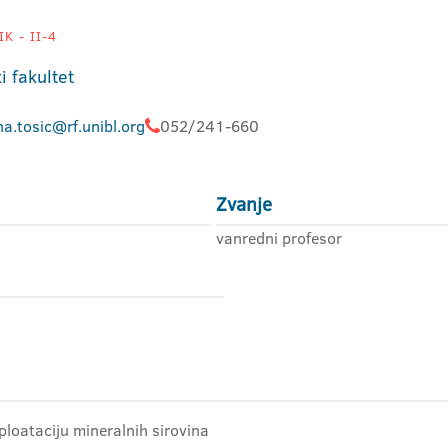
K - II-4
i fakultet
a.tosic@rf.unibl.org
052/241-660
Zvanje
vanredni profesor
loataciju mineralnih sirovina