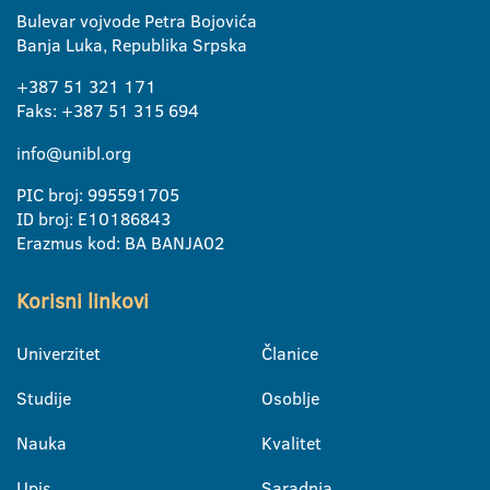
Bulevar vojvode Petra Bojovića
Banja Luka, Republika Srpska
+387 51 321 171
Faks: +387 51 315 694
info@unibl.org
PIC broj: 995591705
ID broj: E10186843
Erazmus kod: BA BANJA02
Korisni linkovi
Univerzitet
Članice
Studije
Osoblje
Nauka
Kvalitet
Upis
Saradnja