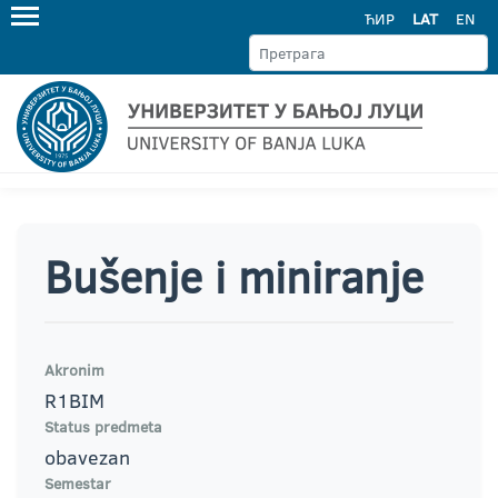
ЋИР
LAT
EN
Bušenje i miniranje
Akronim
R1BIM
Status predmeta
obavezan
Semestar