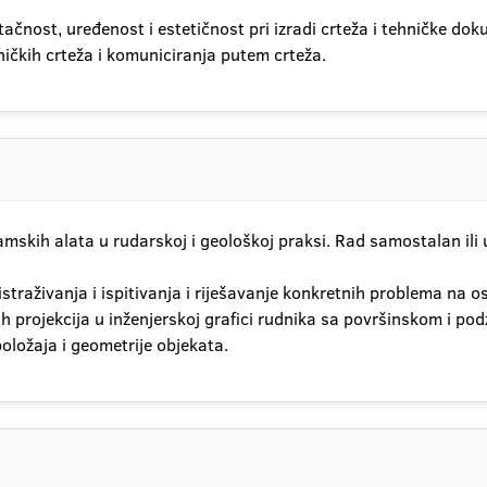
ačnost, uređenost i estetičnost pri izradi crteža i tehničke d
ičkih crteža i komuniciranja putem crteža.
amskih alata u rudarskoj i geološkoj praksi. Rad samostalan ili 
h istraživanja i ispitivanja i riješavanje konkretnih problema na
tih projekcija u inženjerskoj grafici rudnika sa površinskom i 
položaja i geometrije objekata.