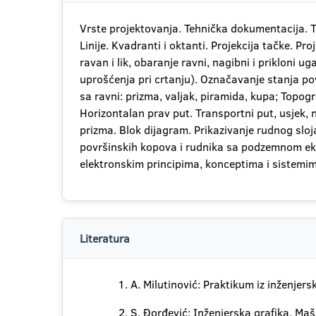
Vrste projektovanja. Tehnička dokumentacija. Te
Linije. Kvadranti i oktanti. Projekcija tačke. Pr
ravan i lik, obaranje ravni, nagibni i prikloni ug
uprošćenja pri crtanju). Označavanje stanja površ
sa ravni: prizma, valjak, piramida, kupa; Topog
Horizontalan prav put. Transportni put, usjek, na
prizma. Blok dijagram. Prikazivanje rudnog slo
površinskih kopova i rudnika sa podzemnom eks
elektronskim principima, konceptima i sistemim
Literatura
A. Milutinović: Praktikum iz inženjer
S. Đorđević: Inženjerska grafika, Maš