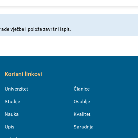
de vježbe i polože završni ispit.
Korisni linkovi
Univerzitet
Članice
Studije
Osoblje
Nauka
Kvalitet
Upis
Saradnja