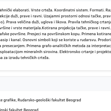
hnički elaborati. Vrste crteža. Koordinatni sistem. Formati. Ra
ojekcije duži, prave i ravni. Uzajamni prostorni odnosi tačke, prav
ao). Prava veličina duži, uglova i likova. Pravila tehničkog crtanja
ine i vrste materijala.Kotirana projekcija tačke, prave i ravni. 
rafske površine. Presjeci na površinskom kopu. Primena kotirane
sip i kanal. Osnovni simboli koji se koriste u rudarsvu. Prodori ti
ja presecanjem. Primena grafo-analitičkih metoda za interpretac
ploatacijom mineralnih sirovina. Elektronsko crtanje i projek
a za izradu tehničkih crteža.
ske grafike, Rudarsko-geološki fakultet Beograd
inski fakultet Beograd