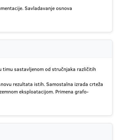
okumentacije. Savladavanje osnova
u timu sastavljenom od stručnjaka različitih
 osnovu rezultata istih. Samostalna izrada crteža
podzemnom eksploatacijom. Primena grafo-