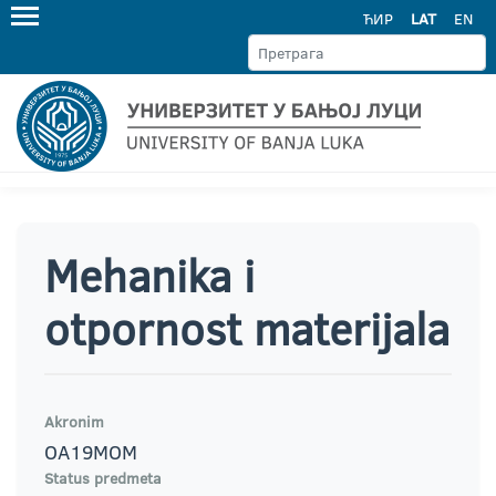
ЋИР
LAT
EN
Mehanika i
otpornost materijala
Akronim
OA19MOM
Status predmeta